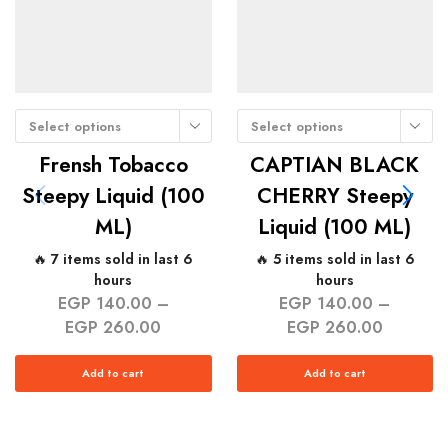
Select options
Select options
Frensh Tobacco
CAPTIAN BLACK
Steepy Liquid (100
CHERRY Steepy
ML)
Liquid (100 ML)
🔥 7 items sold in last 6
🔥 5 items sold in last 6
hours
hours
EGP
140.00
–
EGP
140.00
–
EGP
260.00
EGP
260.00
Add to cart
Add to cart