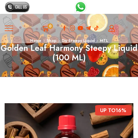
0
Home
Shop
Diy Steepy Liquid
MTL
Golden Leaf Harmony Steepy Liquid
(100 ML)
UP TO
16%