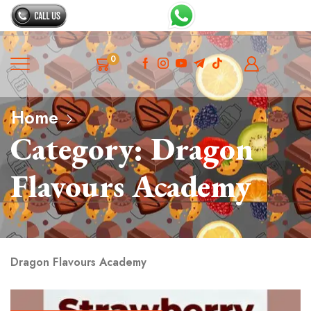
0
Home
Category: Dragon
Flavours Academy
Dragon Flavours Academy