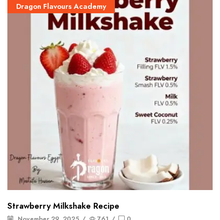
Dragon Flavours Academy
Strawberry Milkshake Recipe
November 29, 2025
/
761
/
0